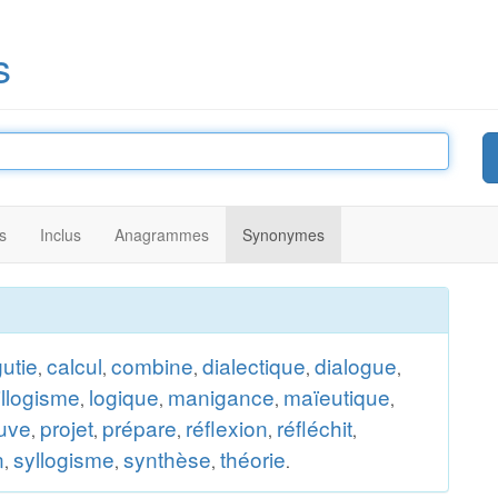
s
s
Inclus
Anagrammes
Synonymes
gutie
calcul
combine
dialectique
dialogue
,
,
,
,
,
illogisme
logique
manigance
maïeutique
,
,
,
,
uve
projet
prépare
réflexion
réfléchit
,
,
,
,
,
n
syllogisme
synthèse
théorie
,
,
,
.