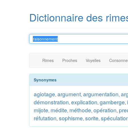
Dictionnaire des rime
Rimes
Proches
Voyelles
Consonne
Synonymes
agiotage
argument
argumentation
ar
,
,
,
démonstration
explication
gamberge
,
,
,
mijote
médite
méthode
opération
pre
,
,
,
,
réfutation
sophisme
sorite
spéculatio
,
,
,