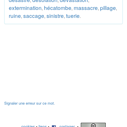
,
,
,
extermination
hécatombe
massacre
pillage
,
,
,
,
ruine
saccage
sinistre
tuerie
,
,
,
.
Signaler une erreur sur ce mot.
cookies
•
liens
•
partager
•