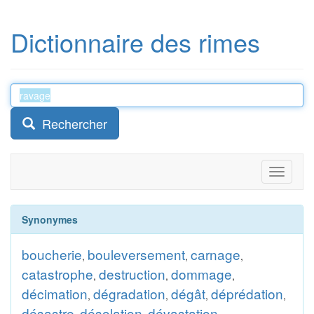
Dictionnaire des rimes
Rechercher
Toggle
navigati
Synonymes
boucherie
bouleversement
carnage
,
,
,
catastrophe
destruction
dommage
,
,
,
décimation
dégradation
dégât
déprédation
,
,
,
,
désastre
désolation
dévastation