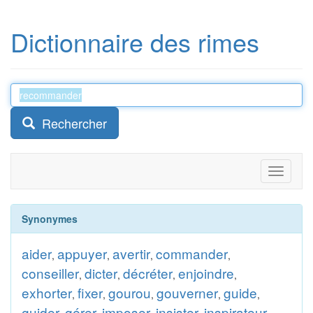
Dictionnaire des rimes
Rechercher
Toggle
navigati
Synonymes
aider
appuyer
avertir
commander
,
,
,
,
conseiller
dicter
décréter
enjoindre
,
,
,
,
exhorter
fixer
gourou
gouverner
guide
,
,
,
,
,
guider
gérer
imposer
insister
inspirateur