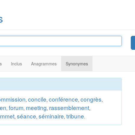
s
s
Inclus
Anagrammes
Synonymes
ommission
concile
conférence
congrès
,
,
,
,
ien
forum
meeting
rassemblement
,
,
,
,
ommet
séance
séminaire
tribune
,
,
,
.