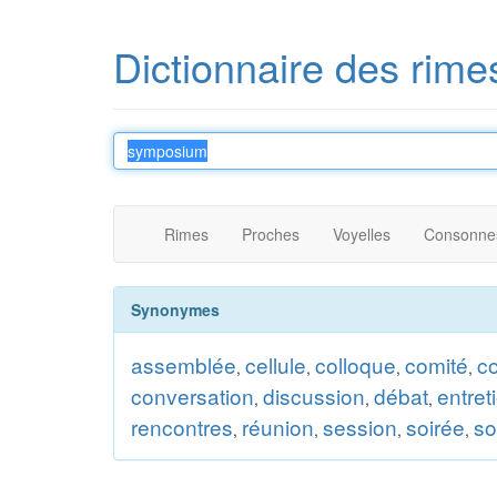
Dictionnaire des rime
Rimes
Proches
Voyelles
Consonne
Synonymes
assemblée
cellule
colloque
comité
c
,
,
,
,
conversation
discussion
débat
entret
,
,
,
rencontres
réunion
session
soirée
s
,
,
,
,