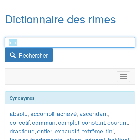
Dictionnaire des rimes
Rechercher
Toggle
navigati
Synonymes
absolu
accompli
achevé
ascendant
,
,
,
,
collectif
commun
complet
constant
courant
,
,
,
,
,
drastique
entier
exhaustif
extrême
fini
,
,
,
,
,
foncier
fondamental
global
général
habituel