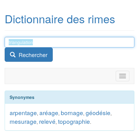
Dictionnaire des rimes
Rechercher
Toggle
navigati
Synonymes
arpentage
aréage
bornage
géodésie
,
,
,
,
mesurage
relevé
topographie
,
,
.