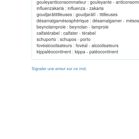
gouleyanticonsommateur : gouleyante - anticonso
influenzakaria : influenza - zakaria
goudjarâtitilleuses : goudjarâtî - titilleuses
désamalgamésosphérique : désamalgamer - mésos
beynolamproie : beynolan - lamproie
calfatérabel : calfater - térabel
schuporto : schupos - porto
fovéalcoolisateurs : fovéal - alcoolisateurs
kippaléocontinent : kippa - paléocontinent
Signaler une erreur sur ce mot.