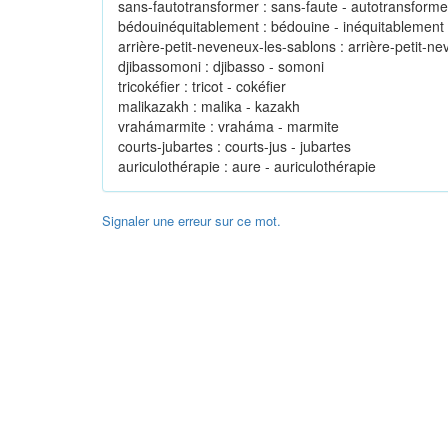
sans-fautotransformer : sans-faute - autotransforme
bédouinéquitablement : bédouine - inéquitablement
arrière-petit-neveneux-les-sablons : arrière-petit-n
djibassomoni : djibasso - somoni
tricokéfier : tricot - cokéfier
malikazakh : malika - kazakh
vrahámarmite : vraháma - marmite
courts-jubartes : courts-jus - jubartes
auriculothérapie : aure - auriculothérapie
Signaler une erreur sur ce mot.