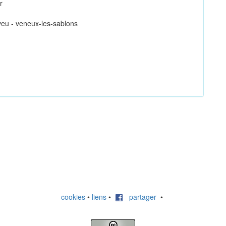
r
eveu - veneux-les-sablons
cookies
•
liens
•
partager
•