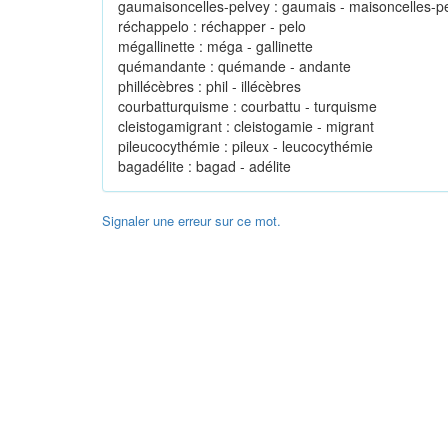
gaumaisoncelles-pelvey : gaumais - maisoncelles-p
réchappelo : réchapper - pelo
mégallinette : méga - gallinette
quémandante : quémande - andante
phillécèbres : phil - illécèbres
courbatturquisme : courbattu - turquisme
cleistogamigrant : cleistogamie - migrant
pileucocythémie : pileux - leucocythémie
bagadélite : bagad - adélite
Signaler une erreur sur ce mot.