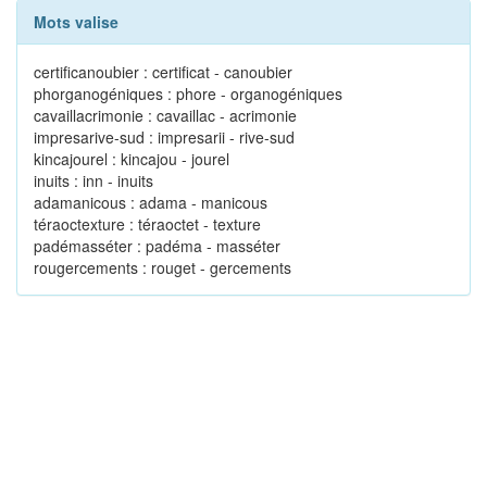
Mots valise
certificanoubier : certificat - canoubier
phorganogéniques : phore - organogéniques
cavaillacrimonie : cavaillac - acrimonie
impresarive-sud : impresarii - rive-sud
kincajourel : kincajou - jourel
inuits : inn - inuits
adamanicous : adama - manicous
téraoctexture : téraoctet - texture
padémasséter : padéma - masséter
rougercements : rouget - gercements