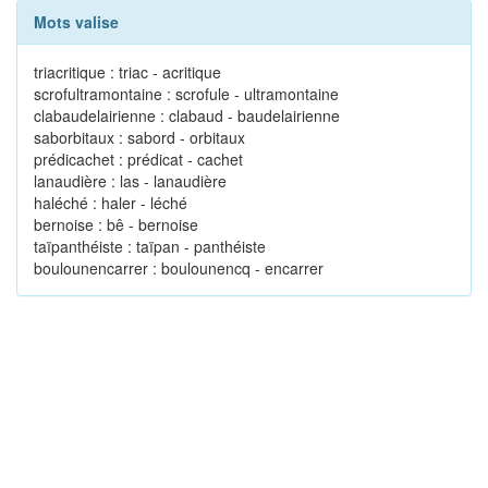
Mots valise
triacritique : triac - acritique
scrofultramontaine : scrofule - ultramontaine
clabaudelairienne : clabaud - baudelairienne
saborbitaux : sabord - orbitaux
prédicachet : prédicat - cachet
lanaudière : las - lanaudière
haléché : haler - léché
bernoise : bê - bernoise
taïpanthéiste : taïpan - panthéiste
boulounencarrer : boulounencq - encarrer