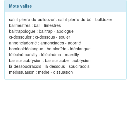
Mots valise
saint-pierre-du-bulldozer : saint-pierre-du-bû - bulldozer
balimestres : bali - limestres
balltrapologue : balltrap - apologue
ci-dessouler : ci-dessous - souler
annonciadorné : annonciades - adorné
hominoidéolangue : hominoïde - idéolangue
télécinémarsilly : télécinéma - marsilly
bar-sur-aubrysien : bar-sur-aube - aubrysien
là-dessouciracois : là-dessous - souciracois
médissuasion : médie - dissuasion