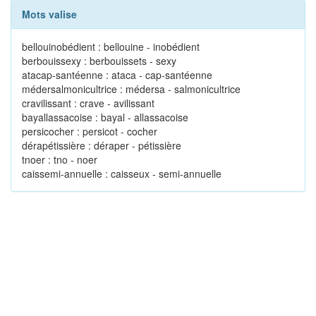
Mots valise
bellouinobédient : bellouine - inobédient
berbouissexy : berbouissets - sexy
atacap-santéenne : ataca - cap-santéenne
médersalmonicultrice : médersa - salmonicultrice
cravilissant : crave - avilissant
bayallassacoise : bayal - allassacoise
persicocher : persicot - cocher
dérapétissière : déraper - pétissière
tnoer : tno - noer
caissemi-annuelle : caisseux - semi-annuelle