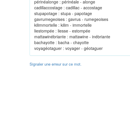
périnéalonge : périnéale - alonge
cadillaccostage : cadillac - accostage
stupapotage : stupa - papotage
gavrumegeoises : gavrus - rumegeoises
kilimmortelle : kilim - immortelle
liestompée : liesse - estompée
mattawinébriante : mattawine - inébriante
bachayotte : bacha - chayotte
voyagéotaguer : voyager - géotaguer
Signaler une erreur sur ce mot.