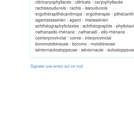
cléricaryophyllacée : cléricats - caryophyllacée
rachissoudunois : rachis - issoudunois
ergothérapithécanthrope : ergothérapie - pithécant
agamistassinien : agami - mistassinien
achthéographyllotaxies : achthéographie - phyllotax
nathanaello-rhénane : nathanaël - ello-rhénane
cointerprovincial : cointe - interprovincial
boromotobineuse : boromo - motobineuse
séniornautostoppeuse : séniornaute - autostoppeus
Signaler une erreur sur ce mot.