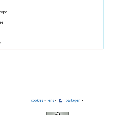
hrope
ies
e
cookies
•
liens
•
partager
•