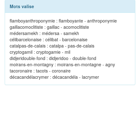
Mots valise
flamboyanthroponymie : flamboyante - anthroponymie
gaillacomoclitiste : gaillac - acomoclitiste
médersamekh : médersa - samekh
célibarcelonaise : célibat - barcelonaise
catalpas-de-calais : catalpa - pas-de-calais
cryptogamil : cryptogamie - mil
didjeridouble-fond : didjeridoo - double-fond
moirans-en-montagny : moirans-en-montagne - agny
tacoronaire : tacots - coronaire
décacandélacrymer : décacandéla - lacrymer