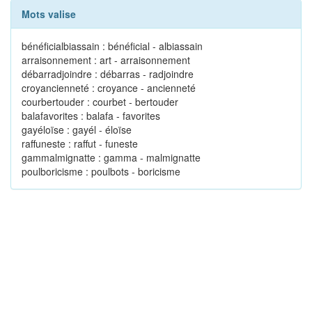
Mots valise
bénéficialbiassain : bénéficial - albiassain
arraisonnement : art - arraisonnement
débarradjoindre : débarras - radjoindre
croyancienneté : croyance - ancienneté
courbertouder : courbet - bertouder
balafavorites : balafa - favorites
gayéloïse : gayél - éloïse
raffuneste : raffut - funeste
gammalmignatte : gamma - malmignatte
poulboricisme : poulbots - boricisme