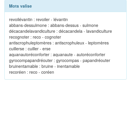
Mots valise
revoilévantin : revoiler - lévantin
abbans-dessulmone : abbans-dessus - sulmone
décacandelavandiculture : décacandela - lavandiculture
recognoter : reco - cognoter
antiscrophuleptomères : antiscrophuleux - leptomères
cuillerse : cuiller - erse
aquanautoréconforter : aquanaute - autoréconforter
gyrocompapandréouter : gyrocompas - papandréouter
bruinentamable : bruine - inentamable
recoréen : reco - coréen