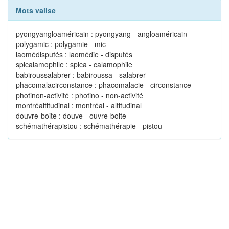
Mots valise
pyongyangloaméricain : pyongyang - angloaméricain
polygamic : polygamie - mic
laomédisputés : laomédie - disputés
spicalamophile : spica - calamophile
babiroussalabrer : babiroussa - salabrer
phacomalacirconstance : phacomalacie - circonstance
photinon-activité : photino - non-activité
montréaltitudinal : montréal - altitudinal
douvre-boite : douve - ouvre-boite
schémathérapistou : schémathérapie - pistou