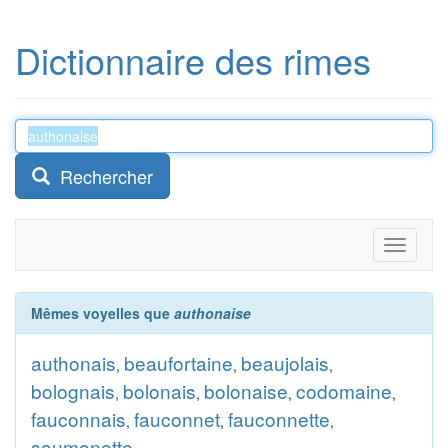
Dictionnaire des rimes
Rechercher
Toggle
navigati
Mêmes voyelles que
authonaise
authonais
beaufortaine
beaujolais
,
,
,
bolognais
bolonais
bolonaise
codomaine
,
,
,
,
fauconnais
fauconnet
fauconnette
,
,
,
saumonette