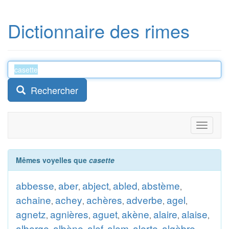
Dictionnaire des rimes
Rechercher
Toggle
navigati
Mêmes voyelles que
casette
abbesse
aber
abject
abled
abstème
,
,
,
,
,
achaine
achey
achères
adverbe
agel
,
,
,
,
,
agnetz
agnières
aguet
akène
alaire
alaise
,
,
,
,
,
,
alberge
albène
alef
alem
alerte
algèbre