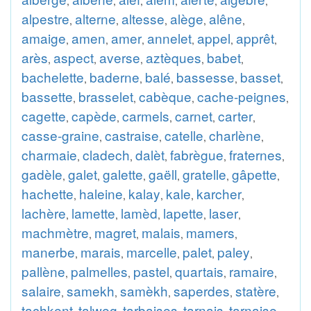
,
,
,
,
,
,
alpestre
alterne
altesse
alège
alêne
,
,
,
,
,
amaige
amen
amer
annelet
appel
apprêt
,
,
,
,
,
,
arès
aspect
averse
aztèques
babet
,
,
,
,
,
bachelette
baderne
balé
bassesse
basset
,
,
,
,
,
bassette
brasselet
cabèque
cache-peignes
,
,
,
,
cagette
capède
carmels
carnet
carter
,
,
,
,
,
casse-graine
castraise
catelle
charlène
,
,
,
,
charmaie
cladech
dalèt
fabrègue
fraternes
,
,
,
,
,
gadèle
galet
galette
gaëll
gratelle
gâpette
,
,
,
,
,
,
hachette
haleine
kalay
kale
karcher
,
,
,
,
,
lachère
lamette
lamèd
lapette
laser
,
,
,
,
,
machmètre
magret
malais
mamers
,
,
,
,
manerbe
marais
marcelle
palet
paley
,
,
,
,
,
pallène
palmelles
pastel
quartais
ramaire
,
,
,
,
,
salaire
samekh
samèkh
saperdes
statère
,
,
,
,
,
tachkent
talweg
tarbaises
tarnais
tarnaise