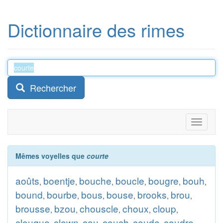
Dictionnaire des rimes
Rechercher
Toggle
navigati
Mêmes voyelles que
courte
aoûts
boentje
bouche
boucle
bougre
bouh
,
,
,
,
,
,
bound
bourbe
bous
bouse
brooks
brou
,
,
,
,
,
,
brousse
bzou
chouscle
choux
cloup
,
,
,
,
,
clouque
clown
cou
couch
coude
coudre