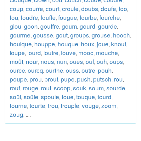
,
,
,
,
,
,
coup
courre
court
croule
doubs
doufe
foo
,
,
,
,
,
,
,
fou
foudre
fouffe
fougue
fourbe
fourche
,
,
,
,
,
,
glou
goon
gouffre
goum
gourd
gourde
,
,
,
,
,
,
gourme
gousse
gout
groups
grouse
hooch
,
,
,
,
,
,
houlque
houppe
houque
houx
joue
knout
,
,
,
,
,
,
loupe
lourd
loutre
louve
mooc
mouche
,
,
,
,
,
,
moût
nour
nous
nun
oues
ouf
ouh
oups
,
,
,
,
,
,
,
,
ource
ourcq
ourthe
ouss
outre
pouh
,
,
,
,
,
,
poupe
prou
prout
pupe
push
putsch
rou
,
,
,
,
,
,
,
rouf
rouge
rout
scoop
souk
soum
sourde
,
,
,
,
,
,
,
soûl
soûle
spoule
toue
touque
tourd
,
,
,
,
,
,
tourne
tourte
trou
trouple
vouge
zoom
,
,
,
,
,
,
zoug
, ....