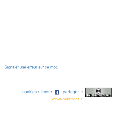
Signaler une erreur sur ce mot.
cookies
•
liens
•
partager
•
Version courante : 1.1