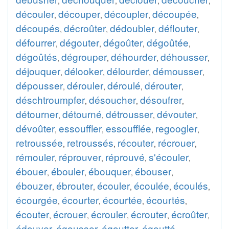
,
,
,
,
découler
découper
découpler
découpée
,
,
,
,
découpés
décroûter
dédoubler
déflouter
,
,
,
,
défourrer
dégouter
dégoûter
dégoûtée
,
,
,
,
dégoûtés
dégrouper
déhourder
déhousser
,
,
,
,
déjouquer
délooker
délourder
démousser
,
,
,
,
dépousser
dérouler
déroulé
dérouter
,
,
,
,
déschtroumpfer
désoucher
désoufrer
,
,
,
détourner
détourné
détrousser
dévouter
,
,
,
,
dévoûter
essouffler
essoufflée
regoogler
,
,
,
,
retroussée
retroussés
récouter
récrouer
,
,
,
,
rémouler
réprouver
réprouvé
s'écouler
,
,
,
,
ébouer
ébouler
ébouquer
ébouser
,
,
,
,
ébouzer
ébrouter
écouler
écoulée
écoulés
,
,
,
,
,
écourgée
écourter
écourtée
écourtés
,
,
,
,
écouter
écrouer
écrouler
écrouter
écroûter
,
,
,
,
,
édouver
égousser
égoutter
égoutté