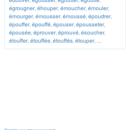
,
,
,
,
égrougner
éhouper
émoucher
émouler
,
,
,
,
émourger
émousser
émoussé
époudrer
,
,
,
,
épouffer
épouffé
épouser
épousseter
,
,
,
,
épousée
éprouver
éprouvé
ésoucher
,
,
,
,
étouffer
étouffée
étouffés
étouper
,
,
,
, ....
Signaler une erreur sur ce mot.