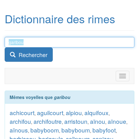
Dictionnaire des rimes
Rechercher
Toggle
navigati
Mêmes voyelles que
garibou
achicourt
aguilcourt
alpiou
alquifoux
,
,
,
,
archifou
archifoutre
arristoun
aïnou
aïnoue
,
,
,
,
,
aïnous
babyboom
babyboum
babyfoot
,
,
,
,
barbissou
barigoule
calinours
canizou