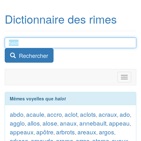
Dictionnaire des rimes
Rechercher
Toggle
navigati
Mêmes voyelles que
halot
abdo
acaule
accro
aclot
aclots
acraux
ado
,
,
,
,
,
,
,
agglo
allos
alose
anaux
annebault
appeau
,
,
,
,
,
,
appeaux
apôtre
arbrots
areaux
argos
,
,
,
,
,
arkose
arnaude
arome
arrco
atome
avaux