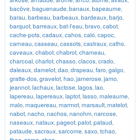
,
,
,
,
,
,
bacôve
baguenaude
banaux
bapeaume
,
,
,
,
barau
barbeau
barbeaux
bardeaux
barjo
,
,
,
,
,
barquot
barreaux
bat-l'eau
bravo
cabot
,
,
,
,
,
cache-pots
cadaux
cahos
caló
capoc
,
,
,
,
,
carneau
casseau
cassots
castraux
catho
,
,
,
,
,
caveaux
chabot
chabrot
chameau
,
,
,
,
charcoal
charlot
chasso
clacos
crado
,
,
,
,
,
daleaux
damelot
dao
drapeau
faro
galgo
,
,
,
,
,
,
gratte-dos
gravelot
hao
jamerose
jamo
,
,
,
,
,
jeannot
lachaux
lactose
lagos
lao
,
,
,
,
,
lapereau
lapereaux
laptot
lasso
maleaume
,
,
,
,
,
malo
maquereau
marmot
marsault
matelot
,
,
,
,
,
nabot
nacho
nachos
nanohm
narcose
,
,
,
,
,
naseaux
nataux
pageot
palot
pataud
,
,
,
,
,
pataude
sacraux
sarcome
saxo
tchao
,
,
,
,
,
thao
zamo
zhao