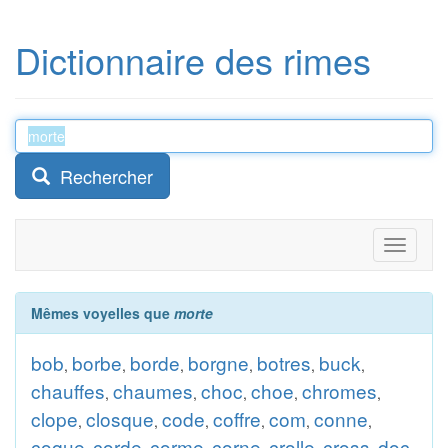
Dictionnaire des rimes
Rechercher
Toggle
navigati
Mêmes voyelles que
morte
bob
borbe
borde
borgne
botres
buck
,
,
,
,
,
,
chauffes
chaumes
choc
choe
chromes
,
,
,
,
,
clope
closque
code
coffre
com
conne
,
,
,
,
,
,
coque
corde
corme
corne
crolle
cross
doc