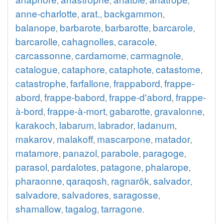
,
,
,
,
anne-charlotte
arat.
backgammon
,
,
,
balanope
barbarote
barbarotte
barcarole
,
,
,
,
barcarolle
cahagnolles
caracole
,
,
,
carcassonne
cardamome
carmagnole
,
,
,
catalogue
cataphore
cataphote
catastome
,
,
,
,
catastrophe
farfallone
frappabord
frappe-
,
,
,
abord
frappe-babord
frappe-d'abord
frappe-
,
,
,
à-bord
frappe-à-mort
gabarotte
gravalonne
,
,
,
,
karakoch
labarum
labrador
ladanum
,
,
,
,
makarov
malakoff
mascarpone
matador
,
,
,
,
matamore
panazol
parabole
paragoge
,
,
,
,
parasol
pardalotes
patagone
phalarope
,
,
,
,
pharaonne
qaraqosh
ragnarök
salvador
,
,
,
,
salvadore
salvadores
saragosse
,
,
,
shamallow
tagalog
tarragone
,
,
.