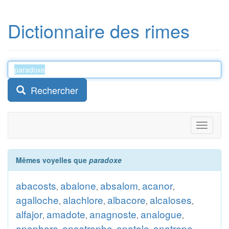
Dictionnaire des rimes
Rechercher
Toggle
navigati
Mêmes voyelles que
paradoxe
abacosts
abalone
absalom
acanor
,
,
,
,
agalloche
alachlore
albacore
alcaloses
,
,
,
,
alfajor
amadote
anagnoste
analogue
,
,
,
,
anaphore
anastrophe
anatole
anatrope