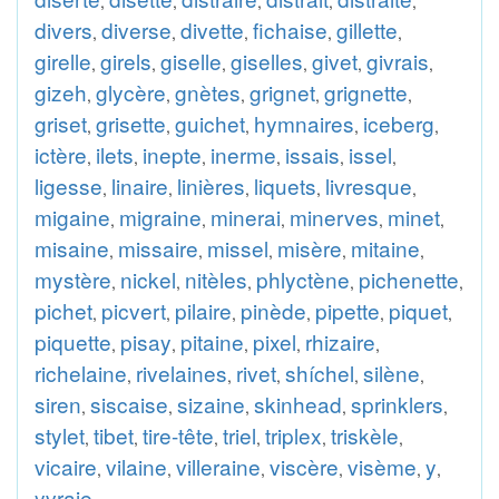
,
,
,
,
,
divers
diverse
divette
fichaise
gillette
,
,
,
,
,
girelle
girels
giselle
giselles
givet
givrais
,
,
,
,
,
,
gizeh
glycère
gnètes
grignet
grignette
,
,
,
,
,
griset
grisette
guichet
hymnaires
iceberg
,
,
,
,
,
ictère
ilets
inepte
inerme
issais
issel
,
,
,
,
,
,
ligesse
linaire
linières
liquets
livresque
,
,
,
,
,
migaine
migraine
minerai
minerves
minet
,
,
,
,
,
misaine
missaire
missel
misère
mitaine
,
,
,
,
,
mystère
nickel
nitèles
phlyctène
pichenette
,
,
,
,
,
pichet
picvert
pilaire
pinède
pipette
piquet
,
,
,
,
,
,
piquette
pisay
pitaine
pixel
rhizaire
,
,
,
,
,
richelaine
rivelaines
rivet
shíchel
silène
,
,
,
,
,
siren
siscaise
sizaine
skinhead
sprinklers
,
,
,
,
,
stylet
tibet
tire-tête
triel
triplex
triskèle
,
,
,
,
,
,
vicaire
vilaine
villeraine
viscère
visème
y
,
,
,
,
,
,
yvraie