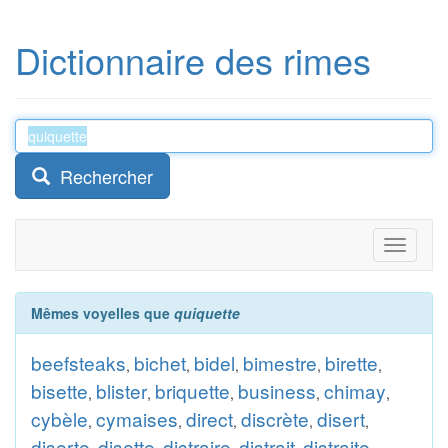
Dictionnaire des rimes
Rechercher
Toggle
navigati
Mêmes voyelles que
quiquette
beefsteaks
bichet
bidel
bimestre
birette
,
,
,
,
,
bisette
blister
briquette
business
chimay
,
,
,
,
,
cybèle
cymaises
direct
discrète
disert
,
,
,
,
,
diserte
disette
distraire
distrait
distraite