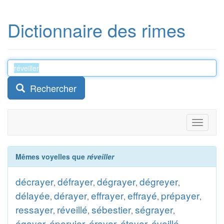
Dictionnaire des rimes
Rechercher
Toggle
navigati
Mêmes voyelles que
réveiller
décrayer
défrayer
dégrayer
dégreyer
,
,
,
,
délayée
dérayer
effrayer
effrayé
prépayer
,
,
,
,
,
ressayer
réveillé
sébestier
ségrayer
,
,
,
,
égayer
épervier
érayer
étayer
éveillé