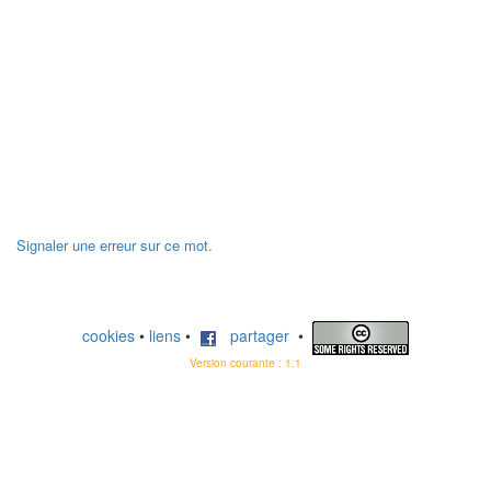
Signaler une erreur sur ce mot.
cookies
•
liens
•
partager
•
Version courante : 1.1