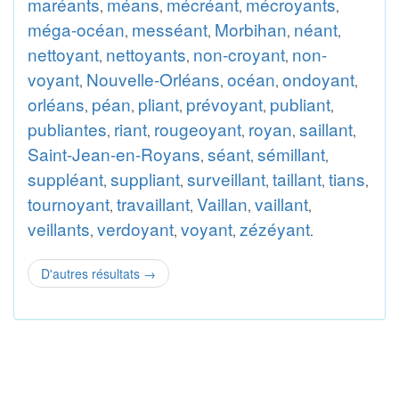
maréants
méans
mécréant
mécroyants
,
,
,
,
méga-océan
messéant
Morbihan
néant
,
,
,
,
nettoyant
nettoyants
non-croyant
non-
,
,
,
voyant
Nouvelle-Orléans
océan
ondoyant
,
,
,
,
orléans
péan
pliant
prévoyant
publiant
,
,
,
,
,
publiantes
riant
rougeoyant
royan
saillant
,
,
,
,
,
Saint-Jean-en-Royans
séant
sémillant
,
,
,
suppléant
suppliant
surveillant
taillant
tians
,
,
,
,
,
tournoyant
travaillant
Vaillan
vaillant
,
,
,
,
veillants
verdoyant
voyant
zézéyant
,
,
,
.
D'autres résultats
→