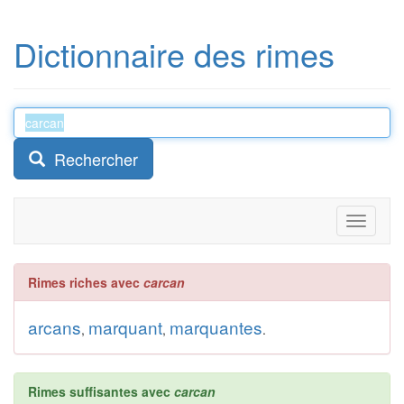
Dictionnaire des rimes
Rechercher
Toggle
navigati
Rimes riches avec
carcan
arcans
marquant
marquantes
,
,
.
Rimes suffisantes avec
carcan