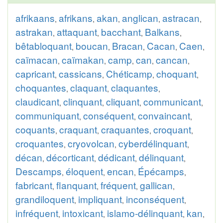
afrikaans
afrikans
akan
anglican
astracan
,
,
,
,
,
astrakan
attaquant
bacchant
Balkans
,
,
,
,
bêtabloquant
boucan
Bracan
Cacan
Caen
,
,
,
,
,
caïmacan
caïmakan
camp
can
cancan
,
,
,
,
,
capricant
cassicans
Chéticamp
choquant
,
,
,
,
choquantes
claquant
claquantes
,
,
,
claudicant
clinquant
cliquant
communicant
,
,
,
,
communiquant
conséquent
convaincant
,
,
,
coquants
craquant
craquantes
croquant
,
,
,
,
croquantes
cryovolcan
cyberdélinquant
,
,
,
décan
décorticant
dédicant
délinquant
,
,
,
,
Descamps
éloquent
encan
Épécamps
,
,
,
,
fabricant
flanquant
fréquent
gallican
,
,
,
,
grandiloquent
impliquant
inconséquent
,
,
,
infréquent
intoxicant
islamo-délinquant
kan
,
,
,
,