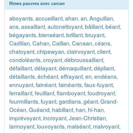
Rimes pauvres avec
carcan
aboyants
accueillant
ahan
an
Anguillan
,
,
,
,
,
ans
assaillant
autonettoyant
bâillant
béant
,
,
,
,
,
bégayants
bienséant
brillant
bruyant
,
,
,
,
Cadillan
Cahan
Caillan
Canaan
céans
,
,
,
,
,
chatoyant
chipewyan
clairvoyant
client
,
,
,
,
condoléants
croyant
débroussaillant
,
,
,
défaillant
délayant
démaquillant
dépliant
,
,
,
,
détaillants
échéant
effrayant
en
endéans
,
,
,
,
,
ennuyant
fainéant
fainéants
faux-fuyant
,
,
,
,
ferraillant
feuillant
flamboyant
foudroyant
,
,
,
,
fourmillants
fuyant
gardians
géant
Grand-
,
,
,
,
Océan
Guéand
habillant
han
hi-han
,
,
,
,
,
imprévoyant
incroyant
Jean-Christian
,
,
,
larmoyant
louvoyants
malséant
malvoyant
,
,
,
,