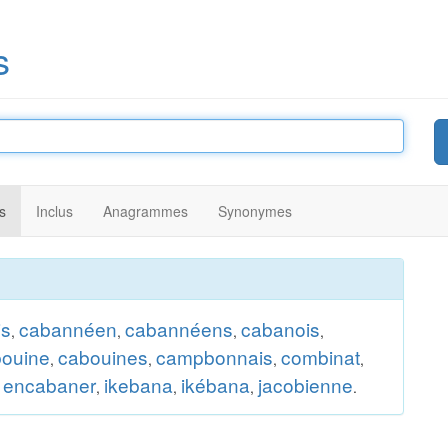
s
s
Inclus
Anagrammes
Synonymes
is
cabannéen
cabannéens
cabanois
,
,
,
,
ouine
cabouines
campbonnais
combinat
,
,
,
,
encabaner
ikebana
ikébana
jacobienne
,
,
,
,
.