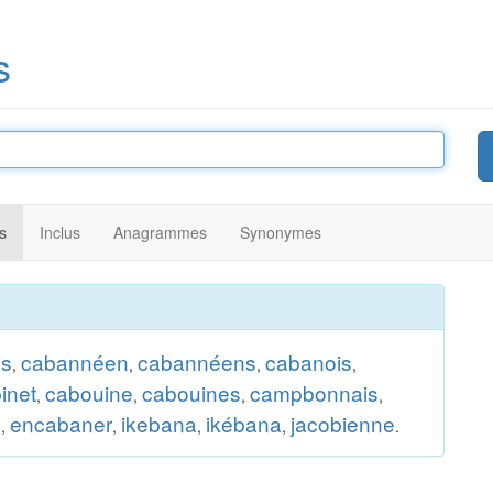
s
s
Inclus
Anagrammes
Synonymes
is
cabannéen
cabannéens
cabanois
,
,
,
,
inet
cabouine
cabouines
campbonnais
,
,
,
,
é
encabaner
ikebana
ikébana
jacobienne
,
,
,
,
.