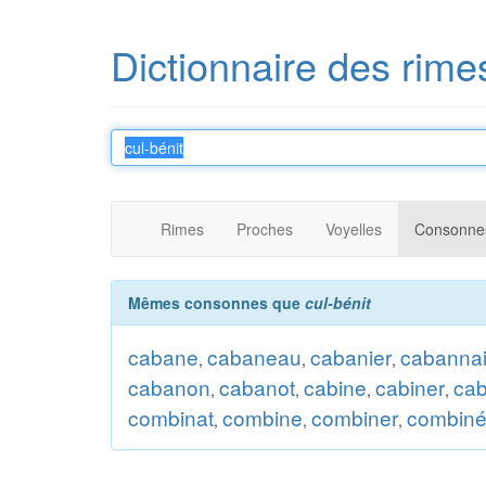
Dictionnaire des rime
Rimes
Proches
Voyelles
Consonne
Mêmes consonnes que
cul-bénit
cabane
cabaneau
cabanier
cabanna
,
,
,
cabanon
cabanot
cabine
cabiner
cab
,
,
,
,
combinat
combine
combiner
combin
,
,
,