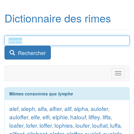
Dictionnaire des rimes
Rechercher
Toggle
navigati
Mêmes consonnes que
lymphe
alef
aleph
alfa
alfier
alif
alpha
aulofer
,
,
,
,
,
,
,
auloffer
elfe
elfi
elphie
halouf
liffey
lifts
,
,
,
,
,
,
,
loafer
lofer
loffer
lophies
loufer
loufiat
luffa
,
,
,
,
,
,
,
olifant
oliphant
olofer
oloffer
ouolof
ouolofe