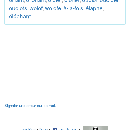
,
,
,
,
,
,
ouolofs
wolof
wolofe
à-la-fois
élaphe
,
,
,
,
,
éléphant
.
Signaler une erreur sur ce mot.
cookies
•
liens
•
partager
•