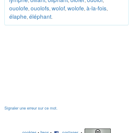
,
,
,
,
,
ouolofe
ouolofs
wolof
wolofe
à-la-fois
,
,
,
,
,
élaphe
éléphant
,
.
Signaler une erreur sur ce mot.
cookies
•
liens
•
partager
•