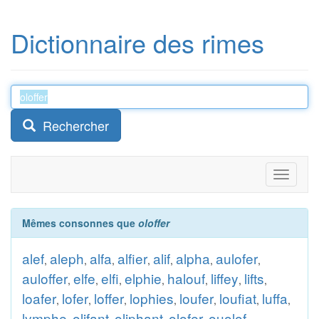
Dictionnaire des rimes
Rechercher
Toggle
navigati
Mêmes consonnes que
oloffer
alef
aleph
alfa
alfier
alif
alpha
aulofer
,
,
,
,
,
,
,
auloffer
elfe
elfi
elphie
halouf
liffey
lifts
,
,
,
,
,
,
,
loafer
lofer
loffer
lophies
loufer
loufiat
luffa
,
,
,
,
,
,
,
lymphe
olifant
oliphant
olofer
ouolof