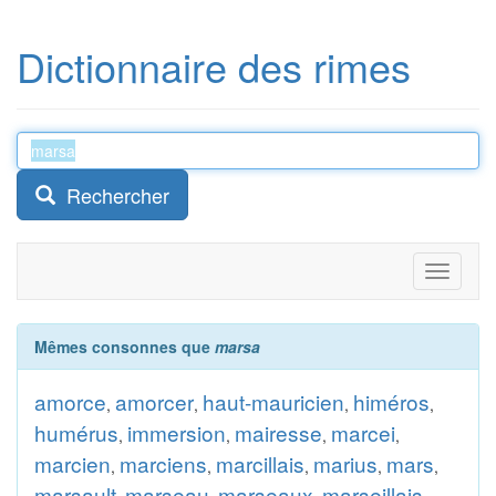
Dictionnaire des rimes
Rechercher
Toggle
navigati
Mêmes consonnes que
marsa
amorce
amorcer
haut-mauricien
himéros
,
,
,
,
humérus
immersion
mairesse
marcei
,
,
,
,
marcien
marciens
marcillais
marius
mars
,
,
,
,
,
marsault
marseau
marseaux
marseillais