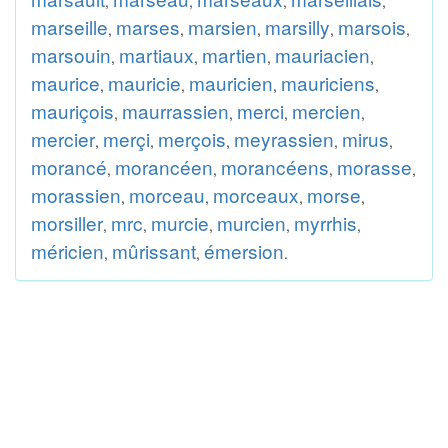
,
,
,
,
marseille
marses
marsien
marsilly
marsois
,
,
,
,
,
marsouin
martiaux
martien
mauriacien
,
,
,
,
maurice
mauricie
mauricien
mauriciens
,
,
,
,
mauriçois
maurrassien
merci
mercien
,
,
,
,
mercier
merçi
merçois
meyrassien
mirus
,
,
,
,
,
morancé
morancéen
morancéens
morasse
,
,
,
,
morassien
morceau
morceaux
morse
,
,
,
,
morsiller
mrc
murcie
murcien
myrrhis
,
,
,
,
,
méricien
mûrissant
émersion
,
,
.