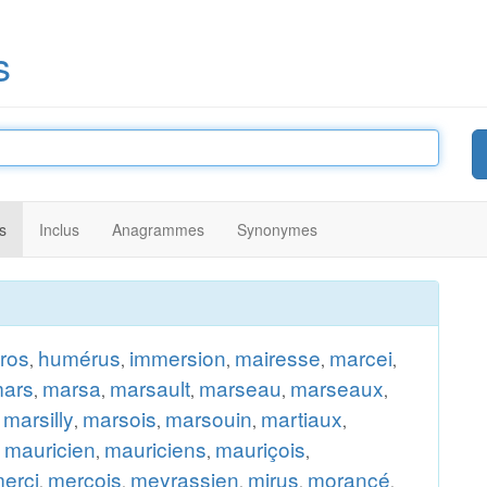
s
s
Inclus
Anagrammes
Synonymes
ros
humérus
immersion
mairesse
marcei
,
,
,
,
,
ars
marsa
marsault
marseau
marseaux
,
,
,
,
,
marsilly
marsois
marsouin
martiaux
,
,
,
,
,
mauricien
mauriciens
mauriçois
,
,
,
,
erçi
merçois
meyrassien
mirus
morancé
,
,
,
,
,