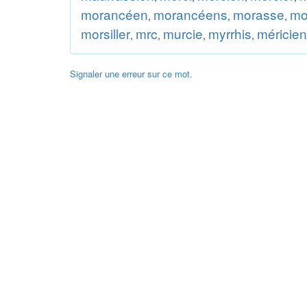
morancéen
morancéens
morasse
mo
,
,
,
morsiller
mrc
murcie
myrrhis
méricien
,
,
,
,
Signaler une erreur sur ce mot.