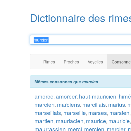
Dictionnaire des rime
Rimes
Proches
Voyelles
Consonne
Mêmes consonnes que
murcien
amorce
amorcer
haut-mauricien
himé
,
,
,
marcien
marciens
marcillais
marius
m
,
,
,
,
marseillais
marseille
marses
marsien
,
,
,
martien
mauriacien
maurice
mauricie
,
,
,
maurrassien
merci
mercien
mercier
m
,
,
,
,