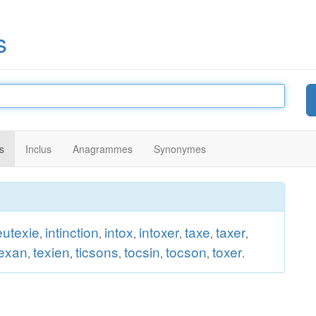
s
s
Inclus
Anagrammes
Synonymes
eutexie
intinction
intox
intoxer
taxe
taxer
,
,
,
,
,
,
texan
texien
ticsons
tocsin
tocson
toxer
,
,
,
,
,
.