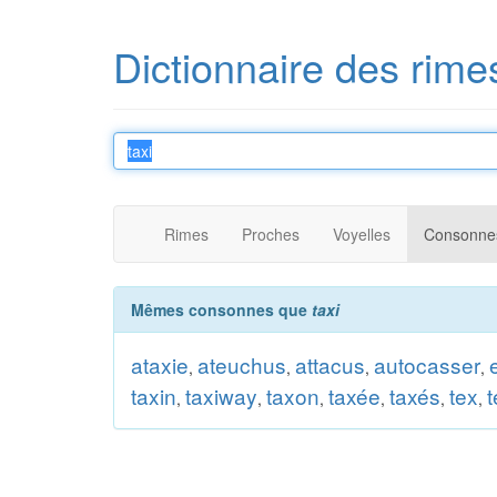
Dictionnaire des rime
Rimes
Proches
Voyelles
Consonne
Mêmes consonnes que
taxi
ataxie
ateuchus
attacus
autocasser
,
,
,
,
taxin
taxiway
taxon
taxée
taxés
tex
,
,
,
,
,
,