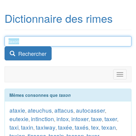
Dictionnaire des rimes
Rechercher
Toggle
navigati
Mêmes consonnes que
taxon
ataxie
ateuchus
attacus
autocasser
,
,
,
,
eutexie
intinction
intox
intoxer
taxe
taxer
,
,
,
,
,
,
taxi
taxin
taxiway
taxée
taxés
tex
texan
,
,
,
,
,
,
,
texien
ticsons
tocsin
tocson
toxer