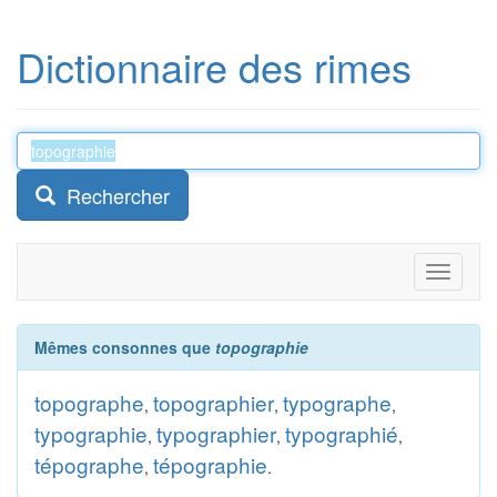
Dictionnaire des rimes
Rechercher
Toggle
navigati
Mêmes consonnes que
topographie
topographe
topographier
typographe
,
,
,
typographie
typographier
typographié
,
,
,
tépographe
tépographie
,
.