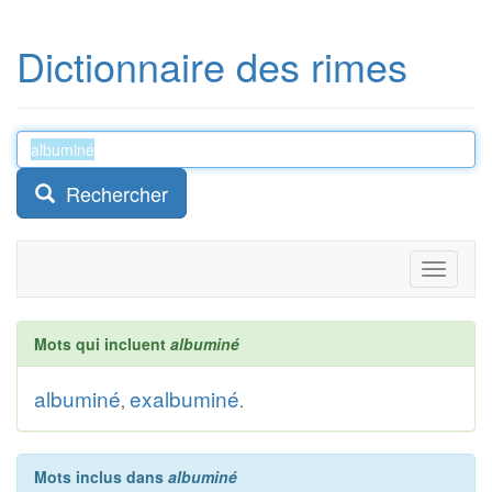
Dictionnaire des rimes
Rechercher
Toggle
navigati
Mots qui incluent
albuminé
albuminé
exalbuminé
,
.
Mots inclus dans
albuminé