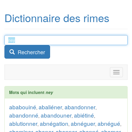
Dictionnaire des rimes
Rechercher
Toggle
navigati
Mots qui incluent
ney
ababouiné
abaliéner
abandonner
,
,
,
abandonné
abandouner
abiétiné
,
,
,
ablutionner
abnégation
abnéguer
abnégué
,
,
,
,
abominer
aboner
abonner
abonné
aborner