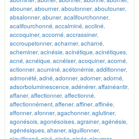
,
,
,
,
,
abouner
abourner
aboutonner
aboutouner
,
,
,
,
absalonner
abuner
acalifourchonner
,
,
,
acalifourchonné
accalminé
accliné
,
,
,
accoquiner
accorné
accrassiner
,
,
,
accroupetonner
acharner
acharné
,
,
,
acheminer
acinésie
acinétique
acinétiques
,
,
,
,
acné
acnéique
acnéiser
acoquiner
acorné
,
,
,
,
,
actionner
acuminé
acétonémie
additionner
,
,
,
,
admonété
adné
adonner
adorner
adorné
,
,
,
,
,
adsorboluminescence
adénérer
affainéantir
,
,
,
affaner
affectionner
affectionné
,
,
,
affectionnément
affener
affiner
affinée
,
,
,
,
affonner
afonner
agachonner
aglutiner
,
,
,
,
agonésois
agonésoises
agrainer
agénésie
,
,
,
,
agénésiques
ahaner
aiguillonner
,
,
,
aiguillonné
ainé
ainée
ainés
ajourner