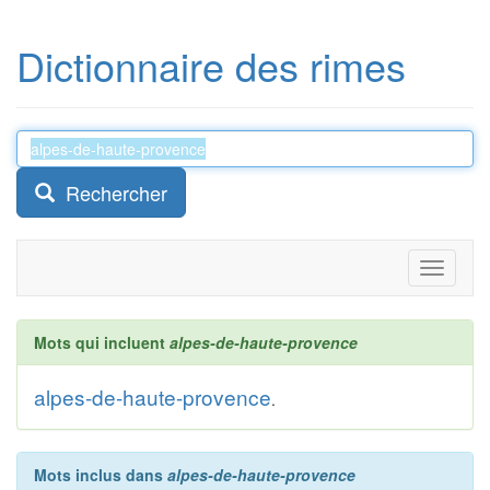
Dictionnaire des rimes
Rechercher
Toggle
navigati
Mots qui incluent
alpes-de-haute-provence
alpes-de-haute-provence
.
Mots inclus dans
alpes-de-haute-provence