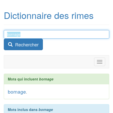
Dictionnaire des rimes
Rechercher
Toggle
navigati
Mots qui incluent
bornage
bornage
.
Mots inclus dans
bornage