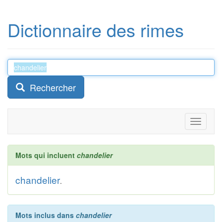
Dictionnaire des rimes
Rechercher
Toggle
navigati
Mots qui incluent
chandelier
chandelier
.
Mots inclus dans
chandelier