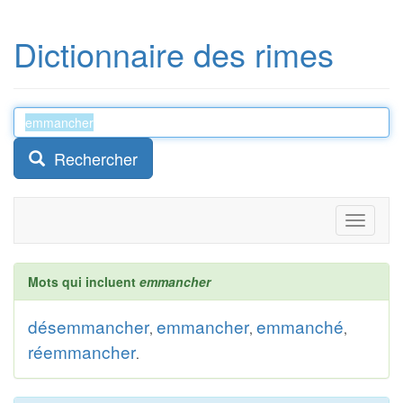
Dictionnaire des rimes
Rechercher
Toggle
navigati
Mots qui incluent
emmancher
désemmancher
emmancher
emmanché
,
,
,
réemmancher
.