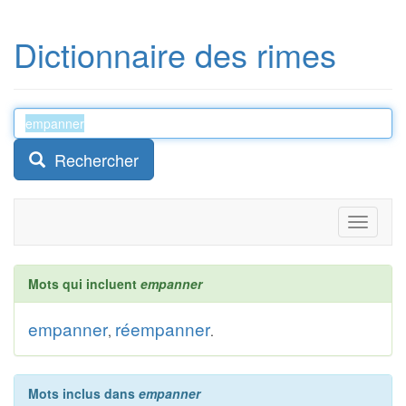
Dictionnaire des rimes
Rechercher
Toggle
navigati
Mots qui incluent
empanner
empanner
réempanner
,
.
Mots inclus dans
empanner