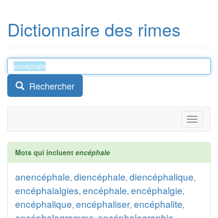
Dictionnaire des rimes
Rechercher
Toggle
navigati
Mots qui incluent
encéphale
anencéphale
diencéphale
diencéphalique
,
,
,
encéphalalgies
encéphale
encéphalgie
,
,
,
encéphalique
encéphaliser
encéphalite
,
,
,
encéphalogramme
encéphalographie