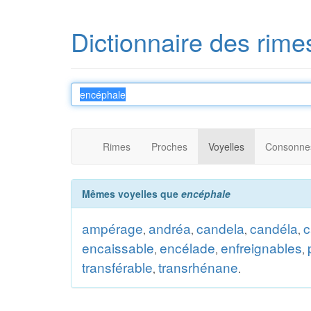
Dictionnaire des rime
Rimes
Proches
Voyelles
Consonne
Mêmes voyelles que
encéphale
ampérage
andréa
candela
candéla
c
,
,
,
,
encaissable
encélade
enfreignables
,
,
,
transférable
transrhénane
,
.