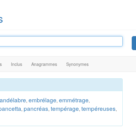
s
s
Inclus
Anagrammes
Synonymes
andélabre
embrélage
emmétrage
,
,
,
pancetta
pancréas
tempérage
tempéreuses
,
,
,
,